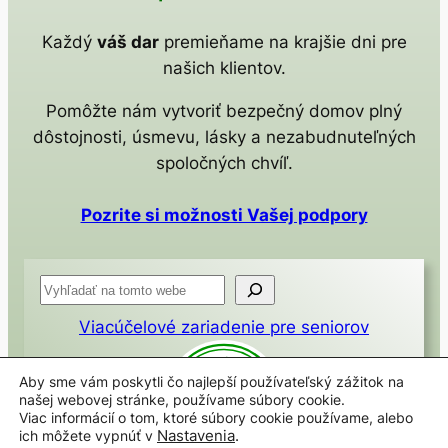
Každý
váš dar
premieňame na krajšie dni pre
našich klientov.
Pomôžte nám vytvoriť bezpečný domov plný
dôstojnosti, úsmevu, lásky a nezabudnuteľných
spoločných chvíľ.
Pozrite si možnosti Vašej podpory
H
ľ
Viacúčelové zariadenie pre seniorov
a
d
Aby sme vám poskytli čo najlepší používateľský zážitok na
a
našej webovej stránke, používame súbory cookie.
ť
Viac informácií o tom, ktoré súbory cookie používame, alebo
ich môžete vypnúť v
Nastavenia
.