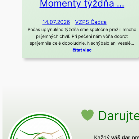
Momenty týždňa …
14.07.2026
VZPS Čadca
Počas uplynulého týždňa sme spoločne prežili mnoho
príjemných chvíľ. Pri pečení nám vôňa dobrôt
spríjemnila celé dopoludnie. Nechýbalo ani veselé…
čítať viac
Darujte
Každý
váš dar
pre