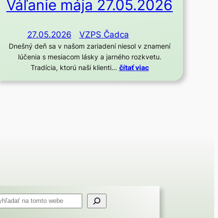
Váľanie mája 27.05.2026
27.05.2026
VZPS Čadca
Dnešný deň sa v našom zariadení niesol v znamení
lúčenia s mesiacom lásky a jarného rozkvetu.
Tradícia, ktorú naši klienti…
čítať viac