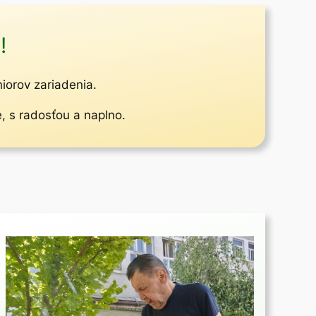
!
niorov zariadenia.
e, s radosťou a naplno.