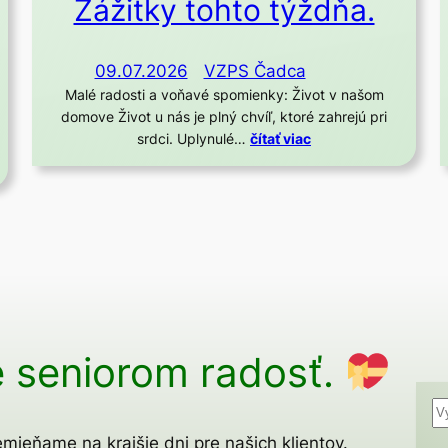
Zážitky tohto týždňa.
09.07.2026
VZPS Čadca
Malé radosti a voňavé spomienky: Život v našom
domove Život u nás je plný chvíľ, ktoré zahrejú pri
srdci. Uplynulé…
čítať viac
 seniorom radosť.
H
ľ
mieňame na krajšie dni pre našich klientov.