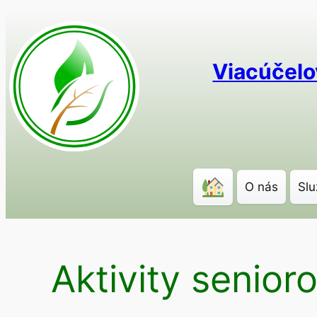
Prejsť
na
obsah
Viacúčelo
O nás
Slu
Aktivity senior