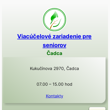
Prejsť
na
obsah
Viacúčelové zariadenie pre
seniorov
Čadca
Kukučínova 2970, Čadca
07.00 – 15.00 hod
Kontakty