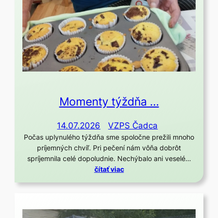
Momenty týždňa …
14.07.2026
VZPS Čadca
Počas uplynulého týždňa sme spoločne prežili mnoho
príjemných chvíľ. Pri pečení nám vôňa dobrôt
spríjemnila celé dopoludnie. Nechýbalo ani veselé…
čítať viac