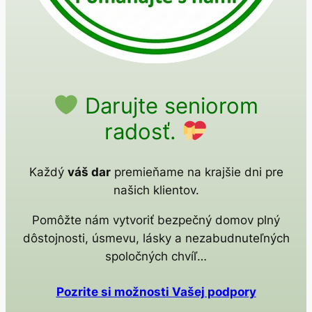
Darujte seniorom
radosť.
Každý
váš dar
premieňame na krajšie dni pre
našich klientov.
Pomôžte nám vytvoriť bezpečný domov plný
dôstojnosti, úsmevu, lásky a nezabudnuteľných
spoločných chvíľ…
Pozrite si možnosti Vašej podpory