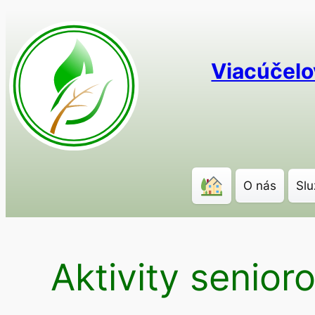
Prejsť
na
obsah
Viacúčelo
O nás
Slu
Aktivity senior