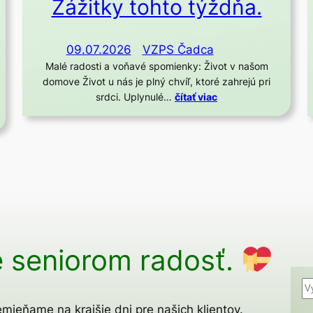
Zážitky tohto týždňa.
09.07.2026
VZPS Čadca
Malé radosti a voňavé spomienky: Život v našom
domove Život u nás je plný chvíľ, ktoré zahrejú pri
srdci. Uplynulé…
čítať viac
 seniorom radosť.
H
ľ
mieňame na krajšie dni pre našich klientov.