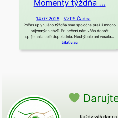
Momenty týždňa …
14.07.2026
VZPS Čadca
Počas uplynulého týždňa sme spoločne prežili mnoho
príjemných chvíľ. Pri pečení nám vôňa dobrôt
spríjemnila celé dopoludnie. Nechýbalo ani veselé…
čítať viac
Darujte
Každý
váš dar
pre