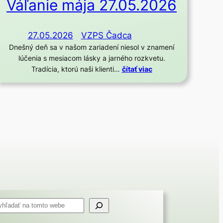
Váľanie mája 27.05.2026
27.05.2026
VZPS Čadca
Dnešný deň sa v našom zariadení niesol v znamení
lúčenia s mesiacom lásky a jarného rozkvetu.
Tradícia, ktorú naši klienti…
čítať viac