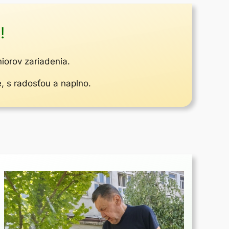
!
niorov zariadenia.
e, s radosťou a naplno.