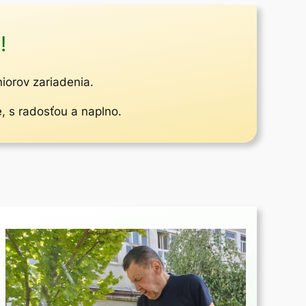
!
niorov zariadenia.
e, s radosťou a naplno.