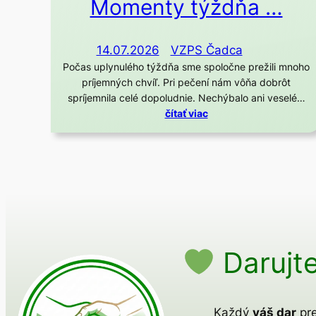
Momenty týždňa …
14.07.2026
VZPS Čadca
Počas uplynulého týždňa sme spoločne prežili mnoho
príjemných chvíľ. Pri pečení nám vôňa dobrôt
spríjemnila celé dopoludnie. Nechýbalo ani veselé…
čítať viac
Darujte
Každý
váš dar
pre