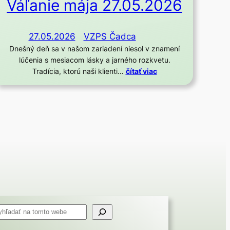
Váľanie mája 27.05.2026
27.05.2026
VZPS Čadca
Dnešný deň sa v našom zariadení niesol v znamení
lúčenia s mesiacom lásky a jarného rozkvetu.
Tradícia, ktorú naši klienti…
čítať viac