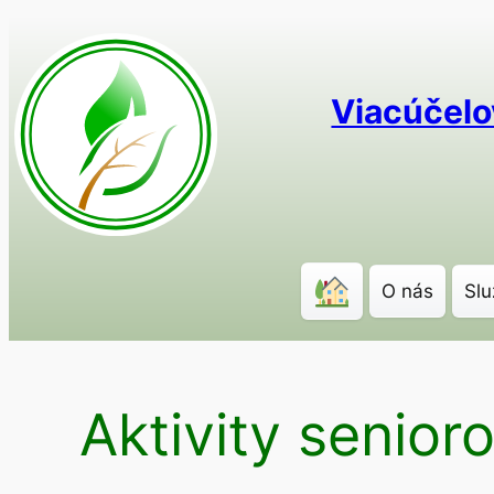
Prejsť
na
obsah
Viacúčelo
O nás
Slu
Aktivity senior