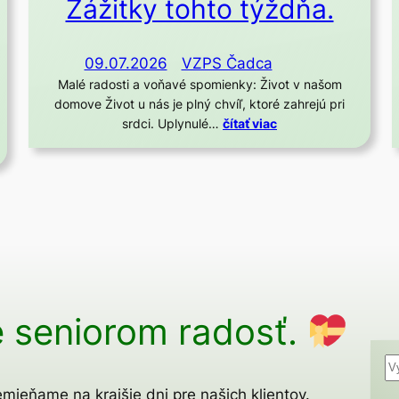
Zážitky tohto týždňa.
09.07.2026
VZPS Čadca
Malé radosti a voňavé spomienky: Život v našom
domove Život u nás je plný chvíľ, ktoré zahrejú pri
srdci. Uplynulé…
čítať viac
 seniorom radosť.
H
ľ
mieňame na krajšie dni pre našich klientov.