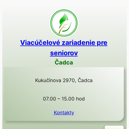
Prejsť
na
obsah
Viacúčelové zariadenie pre
seniorov
Čadca
Kukučínova 2970, Čadca
07.00 – 15.00 hod
Kontakty