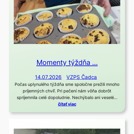
Momenty týždňa …
14.07.2026
VZPS Čadca
Počas uplynulého týždňa sme spoločne prežili mnoho
príjemných chvíľ. Pri pečení nám vôňa dobrôt
spríjemnila celé dopoludnie. Nechýbalo ani veselé…
čítať viac