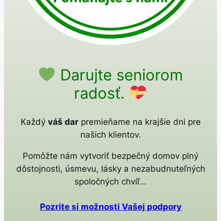
Darujte seniorom
radosť.
Každý
váš dar
premieňame na krajšie dni pre
našich klientov.
Pomôžte nám vytvoriť bezpečný domov plný
dôstojnosti, úsmevu, lásky a nezabudnuteľných
spoločných chvíľ…
Pozrite si možnosti Vašej podpory