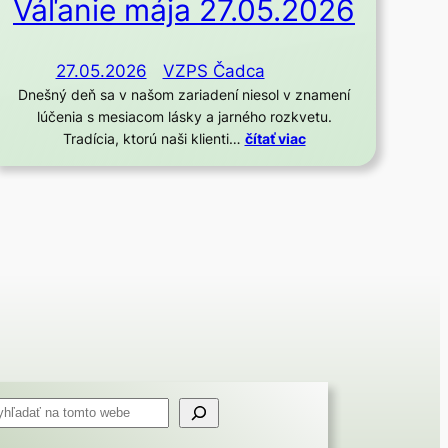
Váľanie mája 27.05.2026
27.05.2026
VZPS Čadca
Dnešný deň sa v našom zariadení niesol v znamení
lúčenia s mesiacom lásky a jarného rozkvetu.
Tradícia, ktorú naši klienti…
čítať viac