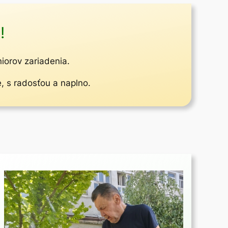
!
niorov zariadenia.
e, s radosťou a naplno.