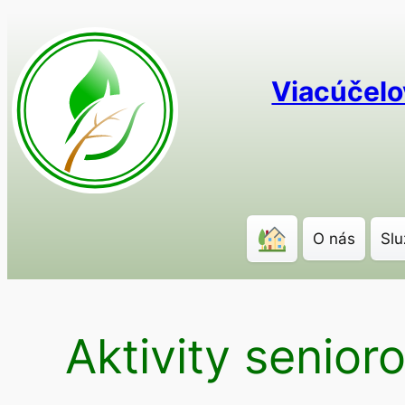
Prejsť
na
obsah
Viacúčelo
O nás
Slu
Aktivity senior