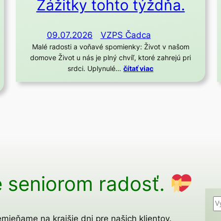
Zážitky tohto týždňa.
09.07.2026
VZPS Čadca
Malé radosti a voňavé spomienky: Život v našom
domove Život u nás je plný chvíľ, ktoré zahrejú pri
srdci. Uplynulé…
čítať viac
 seniorom radosť.
H
ľ
mieňame na krajšie dni pre našich klientov.