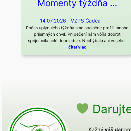
Momenty týždňa …
14.07.2026
VZPS Čadca
Počas uplynulého týždňa sme spoločne prežili mnoho
príjemných chvíľ. Pri pečení nám vôňa dobrôt
spríjemnila celé dopoludnie. Nechýbalo ani veselé…
čítať viac
Darujte
Každý
váš dar
pre