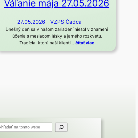
Váľanie mája 27.05.2026
27.05.2026
VZPS Čadca
Dnešný deň sa v našom zariadení niesol v znamení
lúčenia s mesiacom lásky a jarného rozkvetu.
Tradícia, ktorú naši klienti…
čítať viac