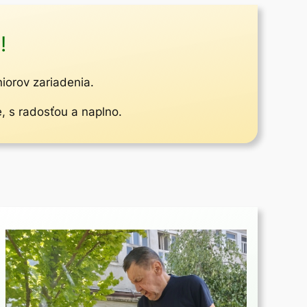
!
niorov zariadenia.
e, s radosťou a naplno.