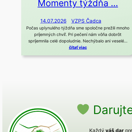
Momenty týždňa …
14.07.2026
VZPS Čadca
Počas uplynulého týždňa sme spoločne prežili mnoho
príjemných chvíľ. Pri pečení nám vôňa dobrôt
spríjemnila celé dopoludnie. Nechýbalo ani veselé…
čítať viac
Darujte
Každý
váš dar
pre