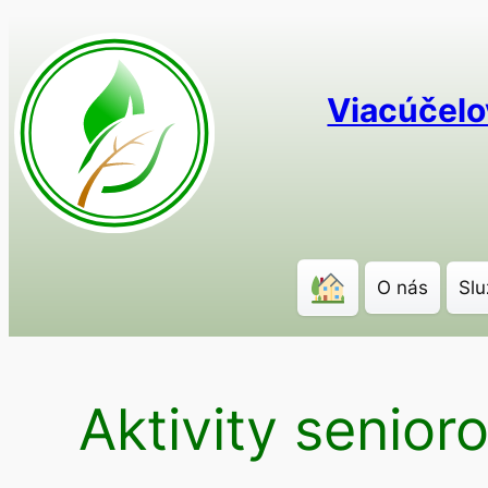
Prejsť
na
obsah
Viacúčelo
O nás
Slu
Aktivity senior