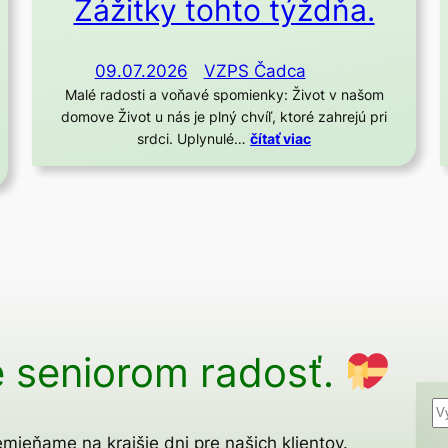
Zážitky tohto týždňa.
09.07.2026
VZPS Čadca
Malé radosti a voňavé spomienky: Život v našom
domove Život u nás je plný chvíľ, ktoré zahrejú pri
srdci. Uplynulé…
čítať viac
 seniorom radosť.
H
ľ
mieňame na krajšie dni pre našich klientov.