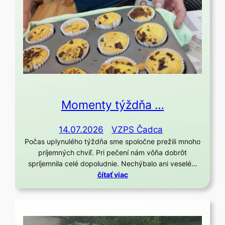
Momenty týždňa …
14.07.2026
VZPS Čadca
Počas uplynulého týždňa sme spoločne prežili mnoho
príjemných chvíľ. Pri pečení nám vôňa dobrôt
spríjemnila celé dopoludnie. Nechýbalo ani veselé…
čítať viac