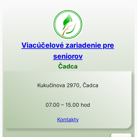
Prejsť
na
obsah
Viacúčelové zariadenie pre
seniorov
Čadca
Kukučínova 2970, Čadca
07.00 – 15.00 hod
Kontakty