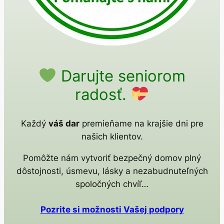
Darujte seniorom
radosť.
Každý
váš dar
premieňame na krajšie dni pre
našich klientov.
Pomôžte nám vytvoriť bezpečný domov plný
dôstojnosti, úsmevu, lásky a nezabudnuteľných
spoločných chvíľ…
Pozrite si možnosti Vašej podpory