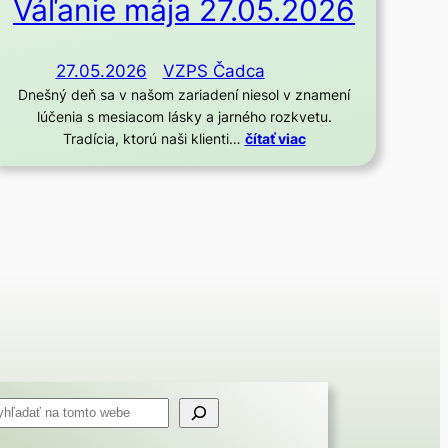
Váľanie mája 27.05.2026
27.05.2026
VZPS Čadca
Dnešný deň sa v našom zariadení niesol v znamení
lúčenia s mesiacom lásky a jarného rozkvetu.
Tradícia, ktorú naši klienti…
čítať viac