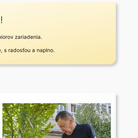
!
niorov zariadenia.
e, s radosťou a naplno.