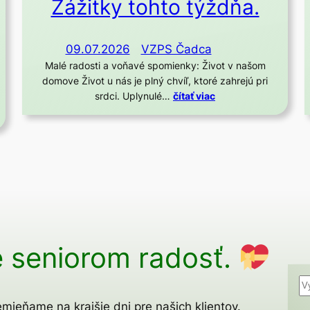
Zážitky tohto týždňa.
09.07.2026
VZPS Čadca
Malé radosti a voňavé spomienky: Život v našom
domove Život u nás je plný chvíľ, ktoré zahrejú pri
srdci. Uplynulé…
čítať viac
 seniorom radosť.
H
ľ
mieňame na krajšie dni pre našich klientov.