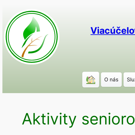
Prejsť
na
obsah
Viacúčelo
O nás
Slu
Aktivity senior