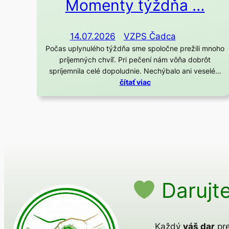
Momenty týždňa …
14.07.2026
VZPS Čadca
Počas uplynulého týždňa sme spoločne prežili mnoho
príjemných chvíľ. Pri pečení nám vôňa dobrôt
spríjemnila celé dopoludnie. Nechýbalo ani veselé…
čítať viac
Darujte
Každý
váš dar
pre