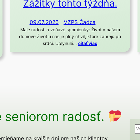
Zážitky tohto týždňa.
09.07.2026
VZPS Čadca
Malé radosti a voňavé spomienky: Život v našom
domove Život u nás je plný chvíľ, ktoré zahrejú pri
srdci. Uplynulé…
čítať viac
 seniorom radosť.
H
ľ
mieňame na krajšie dni pre našich klientov.