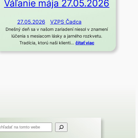
Váľanie mája 27.05.2026
27.05.2026
VZPS Čadca
Dnešný deň sa v našom zariadení niesol v znamení
lúčenia s mesiacom lásky a jarného rozkvetu.
Tradícia, ktorú naši klienti…
čítať viac