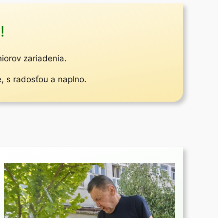
!
niorov zariadenia.
e, s radosťou a naplno.