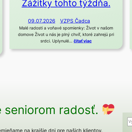
Zážitky tohto týždňa.
09.07.2026
VZPS Čadca
Malé radosti a voňavé spomienky: Život v našom
domove Život u nás je plný chvíľ, ktoré zahrejú pri
srdci. Uplynulé…
čítať viac
 seniorom radosť.
H
ľ
mieňame na krajšie dni pre našich klientov.