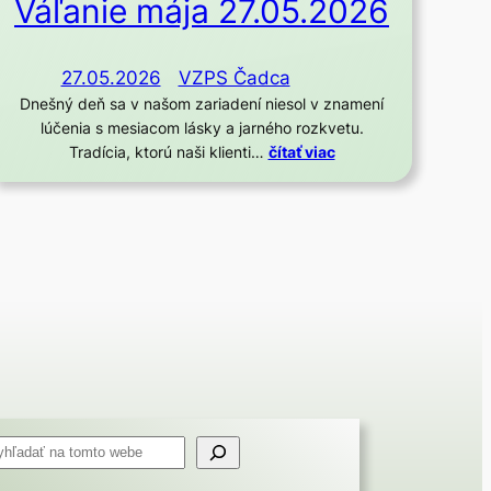
Váľanie mája 27.05.2026
27.05.2026
VZPS Čadca
Dnešný deň sa v našom zariadení niesol v znamení
lúčenia s mesiacom lásky a jarného rozkvetu.
Tradícia, ktorú naši klienti…
čítať viac