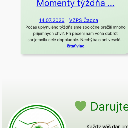
Momenty týždňa …
14.07.2026
VZPS Čadca
Počas uplynulého týždňa sme spoločne prežili mnoho
príjemných chvíľ. Pri pečení nám vôňa dobrôt
spríjemnila celé dopoludnie. Nechýbalo ani veselé…
čítať viac
Darujte
Každý
váš dar
pre