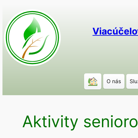
Prejsť
na
obsah
Viacúčelo
O nás
Slu
Aktivity senior