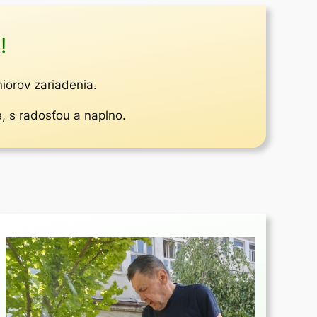
!
niorov zariadenia.
e, s radosťou a naplno.