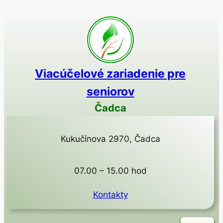
Prejsť
na
obsah
Viacúčelové zariadenie pre
seniorov
Čadca
Kukučínova 2970, Čadca
07.00 – 15.00 hod
Kontakty