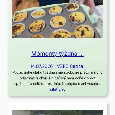
Momenty týždňa …
14.07.2026
VZPS Čadca
Počas uplynulého týždňa sme spoločne prežili mnoho
príjemných chvíľ. Pri pečení nám vôňa dobrôt
spríjemnila celé dopoludnie. Nechýbalo ani veselé…
čítať viac