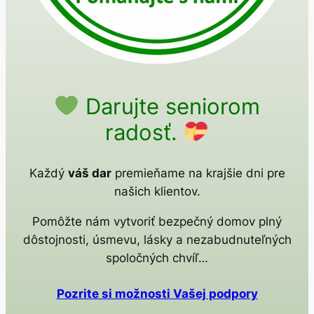
Darujte seniorom
radosť.
Každý
váš dar
premieňame na krajšie dni pre
našich klientov.
Pomôžte nám vytvoriť bezpečný domov plný
dôstojnosti, úsmevu, lásky a nezabudnuteľných
spoločných chvíľ…
Pozrite si možnosti Vašej podpory